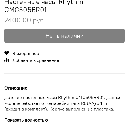
Настенные часы Rhythm
CMG505BR01
2400.00 руб
Нет в наличии
В избранное
Добавить в сравнение
Описание
Детские настенные часы Rhythm CMG505BR01. Данная
модель работает от батарейки типа R6(AA) x 1 шт.
(входит в комплект). Корпус выполнен из пластика.
Максимально допустимая погрешность точности хода
Показать полностью
+30/-30 секунд в месяц. Ход секундной стрелки —
плавный (бесшумный).