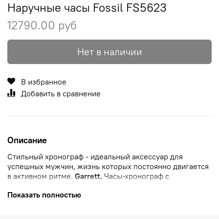
Наручные часы Fossil FS5623
12790.00 руб
Нет в наличии
В избранное
Добавить в сравнение
Описание
Стильный хронограф - идеальный аксессуар для
успешных мужчин, жизнь которых постоянно двигается
в активном ритме.
Garrett.
Часы-хронограф
с
секундомером.
12-ти и 24-х часовой формат
времени.
Показать полностью
Заводная головка с защитой. Браслет с
раскладывающейся застежкой
и возможностью
быстрой замены.