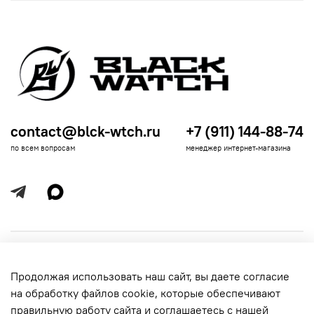
contact@blck-wtch.ru
+7 (911) 144-88-74
по всем вопросам
менеджер интернет-магазина
Полезная информация
Продолжая использовать наш сайт, вы даете согласие
Политика
Информация для покупателей
на обработку файлов cookie, которые обеспечивают
обработки
данных
правильную работу сайта и соглашаетесь с нашей