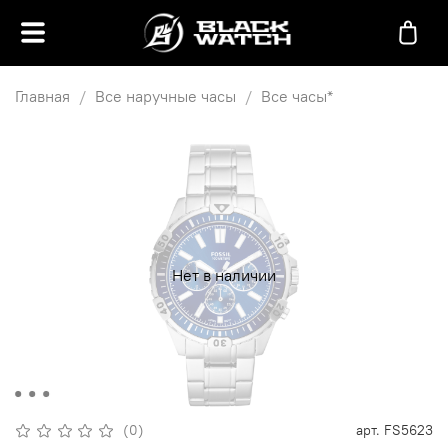
Главная
Все наручные часы
Все часы*
Нет в наличии
(0)
арт.
FS5623