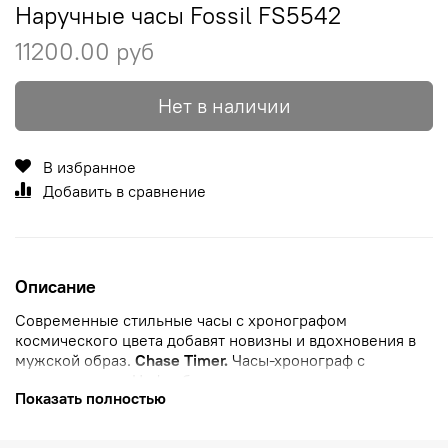
Наручные часы Fossil FS5542
11200.00 руб
Нет в наличии
В избранное
Добавить в сравнение
Описание
Современные стильные часы с хронографом
космического цвета добавят новизны и вдохновения в
мужской образ.
Chase Timer.
Часы-хронограф
с
секундомером. Циферблат выполнен по технологии
Показать полностью
Sunray (солнечные лучи). Браслет с
раскладывающейся
застежкой.