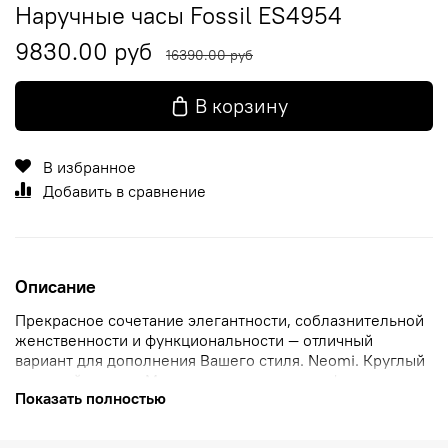
Наручные часы Fossil ES4954
9830.00 руб
16390.00 руб
В корзину
В избранное
Добавить в сравнение
Описание
Прекрасное сочетание элегантности, соблазнительной
женственности и функциональности — отличный
вариант для дополнения Вашего стиля. Neomi. Круглый
стальной корпус. Метки в виде римских цифр и штрихов.
Показать полностью
Секундная стрелка вынесена на отдельный циферблат.
Ремешок из натуральной кожи с классической
застежкой.