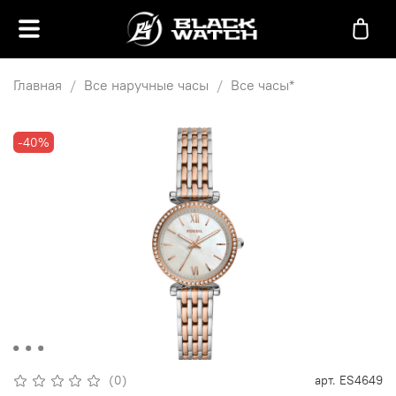
Главная
Все наручные часы
Все часы*
-40%
(0)
арт.
ES4649