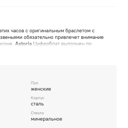
этих часов с оригинальным браслетом с
звеньями обязательно привлечет внимание
рсоне.
Astoria
Циферблат выполнен по
ечные лучи). Метки выполнены в виде точек.
с. Браслет-цепь из крупных звеньев с ювелирной
Пол
женские
Корпус
сталь
Стекло
минеральное