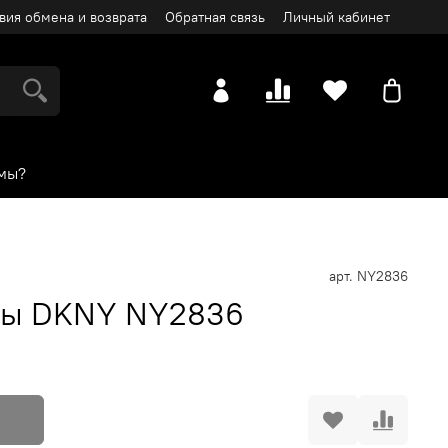
вия обмена и возврата
Обратная связь
Личный кабинет
мы?
арт.
NY2836
сы DKNY NY2836