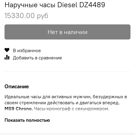
Наручные часы Diesel DZ4489
15330.00 руб
Нет в наличии
В избранное
Добавить в сравнение
Описание
Идеальные часы для активных мужчин, безудержных в
своем стремлении действовать и двигаться вперед.
MS9 Chrono.
Часы-хронограф
с секундомером.
Заводная головка и кнопки управления хронографом
Показать полностью
расположены слева, что обеспечивает комфортное
ношение на правой руке. Браслет с
раскладывающейся
застежкой.