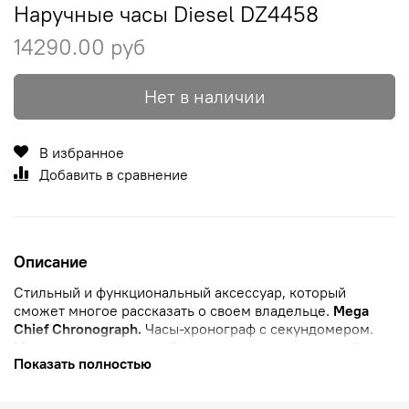
Наручные часы Diesel DZ4458
14290.00 руб
Нет в наличии
В избранное
Добавить в сравнение
Описание
Стильный и функциональный аксессуар, который
сможет многое рассказать о своем владельце.
Mega
Chief Chronograph.
Часы-хронограф
с секундомером.
Метки в виде штрихов. Заводная головка с защитой.
Показать полностью
Ремешок с классической застежкой.