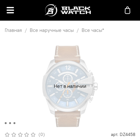
Главная
Все наручные часы
Все часы*
Нет в наличии
(0)
арт.
DZ4458