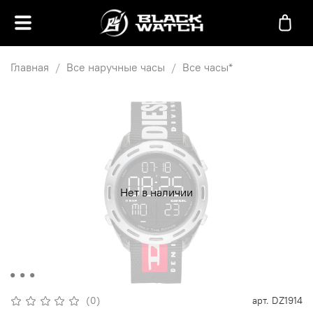
Главная
Все наручные часы
Все часы*
Нет в наличии
(0)
арт.
DZ1914