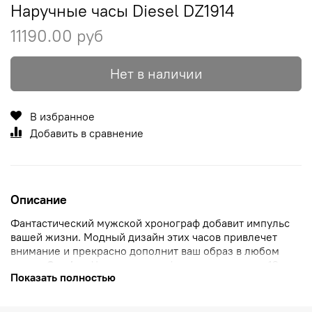
Наручные часы Diesel DZ1914
11190.00 руб
Нет в наличии
В избранное
Добавить в сравнение
Описание
Фантастический мужской хронограф добавит импульс
вашей жизни. Модный дизайн этих часов привлечет
внимание и прекрасно дополнит ваш образ в любом
месте.
Crusher.
Часы-хронограф
с секундомером.
12-ти
Показать полностью
и 24-х часовой формат
времени. Корпус из нейлонового
волокна. Стальной безель. Круглый корпус. Задняя
крышка крепится на винтах. Черный ремешок с