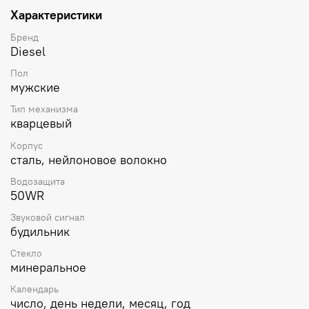
логотипом Diesel. Классическая застежка.
Характеристики
Бренд
Diesel
Пол
мужские
Тип механизма
кварцевый
Корпус
сталь, нейлоновое волокно
Водозащита
50WR
Звуковой сигнал
будильник
Стекло
минеральное
Календарь
число, день недели, месяц, год