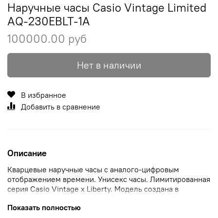
Наручные часы Casio Vintage Limited
AQ-230EBLT-1A
100000.00 руб
Нет в наличии
В избранное
Добавить в сравнение
Описание
Кварцевые наручные часы с аналого-цифровым
отображением времени. Унисекс часы. Лимитированная
серия Casio Vintage x Liberty. Модель создана в
сотрудничестве с люксовым британским дизайнерским
Показать полностью
домом модной одежды и аксессуаров Liberty,