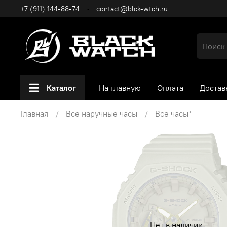
+7 (911) 144-88-74
contact@blck-wtch.ru
Каталог
На главную
Оплата
Достав
Главная
Все наручные часы
Все часы*
Нет в наличии