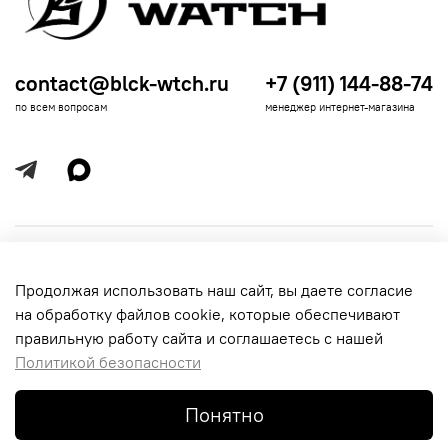
contact@blck-wtch.ru
+7 (911) 144-88-74
по всем вопросам
менеджер интернет-магазина
Полезная информация
Продолжая использовать наш сайт, вы даете согласие
Политика
Информация для покупателей
на обработку файлов cookie, которые обеспечивают
обработки
данных
правильную работу сайта и соглашаетесь с нашей
Политикой безопасности
Понятно
© 2016-2026 Black-Watch. Все права защищены.