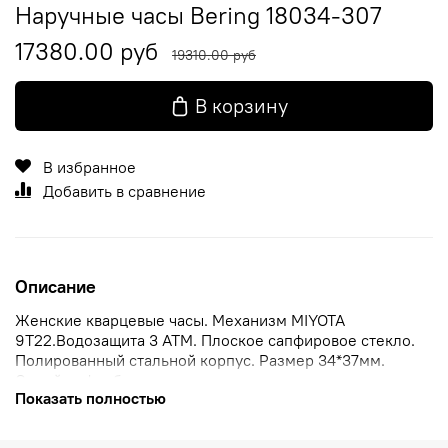
Наручные часы Bering 18034-307
17380.00 руб
19310.00 руб
В корзину
В избранное
Добавить в сравнение
Описание
Женские кварцевые часы. Механизм MIYOTA
9T22.Водозащита 3 ATM. Плоское сапфировое стекло.
Полированный стальной корпус. Размер 34*37мм.
Синий циферблат с гильошированием в виде солнечных
Показать полностью
лучей. Браслет миланское плетение синего цвета 16мм.
Застежка с фиксатором.