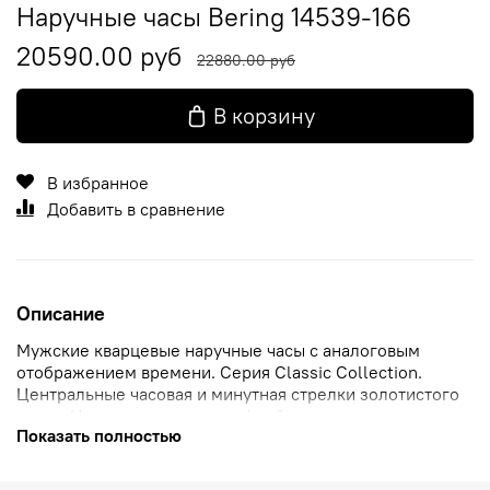
Наручные часы Bering 14539-166
20590.00 руб
22880.00 руб
В корзину
В избранное
Добавить в сравнение
Описание
Мужские кварцевые наручные часы с аналоговым
отображением времени. Серия Classic Сollection.
Центральные часовая и минутная стрелки золотистого
цвета. На матово-черном циферблате намеренно
Показать полностью
отсутствуют индексы, что полностью соответствует
силе минималистичного дизайна. Круглый стальной
полированный корпус с IP покрытием цвета розового