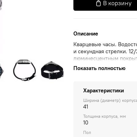
В корзину
Описание
Кварцевые часы. Водост
и секундная стрелки. 12
люминесцентным покрыт
виде штрихов и арабски
Показать полностью
Диаметр корпуса 41 мм.
механических поврежден
защитой. Текстильный р
Характеристики
Ширина (диаметр) корпус
41
Толщина корпуса, мм
10
Пол