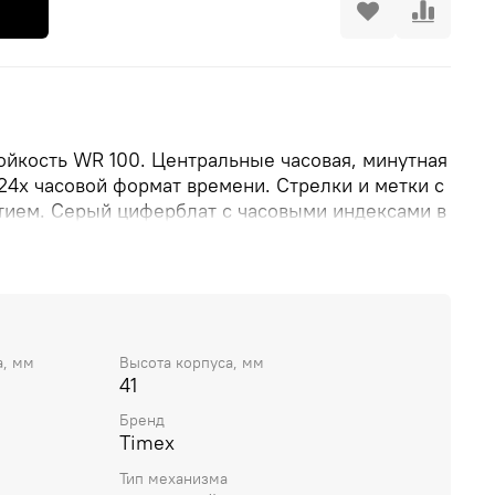
ойкость WR 100. Центральные часовая, минутная
/24х часовой формат времени. Стрелки и метки с
ием. Серый циферблат с часовыми индексами в
х цифр. Корпус выполнен из нержавеющей стали.
 Устойчивое к возникновению мелких
ий минеральное стекло. Заводная головка с
емешок черного цвета. Ширина ремешка 20 мм.
а, мм
Высота корпуса, мм
41
Бренд
Timex
Тип механизма