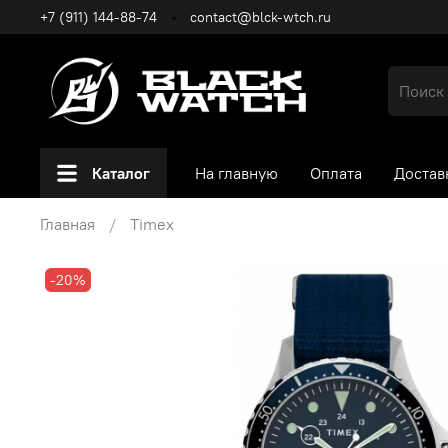
+7 (911) 144-88-74
contact@blck-wtch.ru
Каталог
На главную
Оплата
Достав
Главная
Timex
-20%