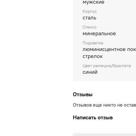
мужские
Корпус
сталь
Стекло
минеральное
Подсветка
люминисцентное по
стрелок
Цвет ремешка/браслета
синий
Отзывы
Отзывов еще никто не оста
Написать отзыв