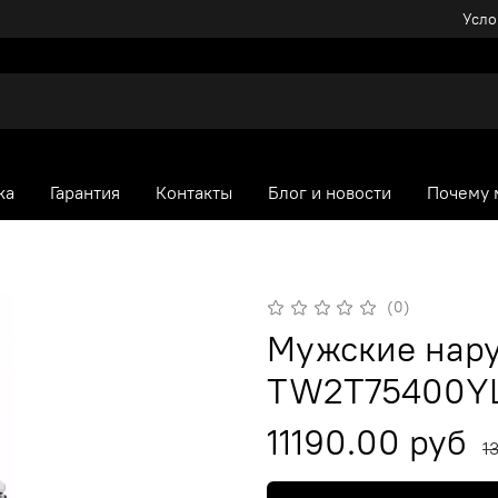
Усло
ка
Гарантия
Контакты
Блог и новости
Почему 
(0)
Мужские нару
TW2T75400Y
11190.00 руб
1