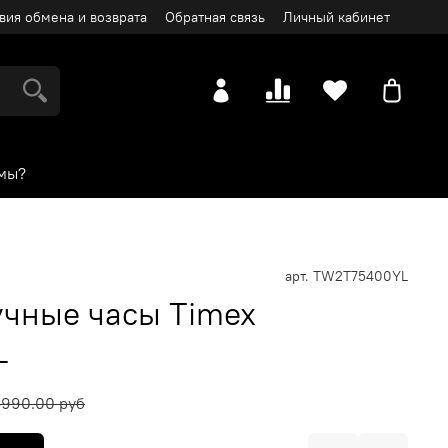
вия обмена и возврата
Обратная связь
Личный кабинет
мы?
арт.
TW2T75400YL
чные часы Timex
L
3990.00 руб