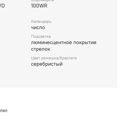
VD
100WR
Календарь
число
Подсветка
люминесцентное покрытие
стрелок
Цвет ремешка/браслета
серебристый
влял