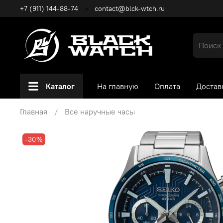
+7 (911) 144-88-74
contact@blck-wtch.ru
Каталог
На главную
Оплата
Достав
Главная
Все наручные часы
-30%