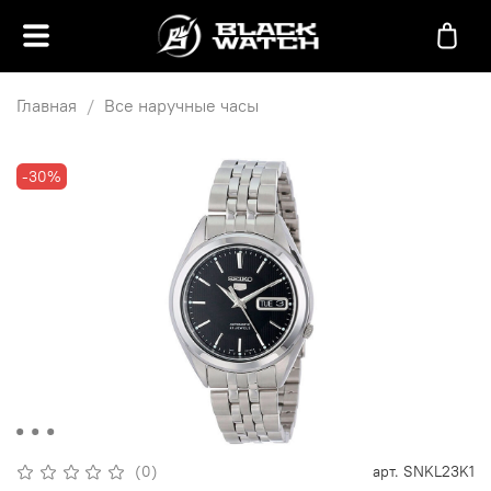
Главная
Все наручные часы
-30%
(0)
арт.
SNKL23K1