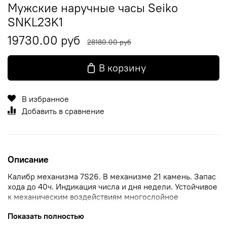
Мужские наручные часы Seiko
SNKL23K1
19730.00 руб
28180.00 руб
В корзину
В избранное
Добавить в сравнение
Описание
Калибр механизма 7S26. В механизме 21 камень. Запас
хода до 40ч. Индикация числа и дня недели. Устойчивое
к механическим воздействиям многослойное
минеральное стекло изготовленное по технологии
Показать полностью
Hardlex. Люминесцентные стрелки и индексы.