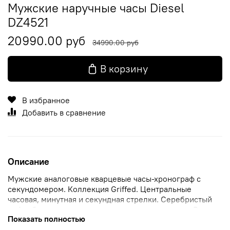
Мужские наручные часы Diesel
DZ4521
20990.00 руб
34990.00 руб
В корзину
В избранное
Добавить в сравнение
Описание
Мужские аналоговые кварцевые часы-хронограф с
секундомером. Коллекция Griffed. Центральные
часовая, минутная и секундная стрелки. Серебристый
циферблат с часовыми метками в виде штрихов. Окошко
Показать полностью
даты в позиции 9 часов. Переводная головка и кнопки