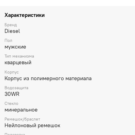
классической застежкой.
Характеристики
Бренд
Diesel
Пол
мужские
Тип механизма
кварцевый
Корпус
Корпус из полимерного материала
Водозащита
30WR
Стекло
минеральное
Ремешок/браслет
Нейлоновый ремешок
Подсветка