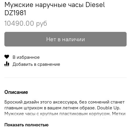
Мужские наручные часы Diesel
DZ1981
10490.00 руб
Нет в наличии
В избранное
Добавить в сравнение
Описание
Броский дизайн этого аксессуара, без сомнений станет
главным штрихом в вашем летнем образе. Double Up.
Мужские часы с круглым пластиковым корпусом. Метки
в виде штрихов. Рифленая заводная головка. Стальная
Показать полностью
задняя крышка крепится на 4-х винтах. Ремешок с