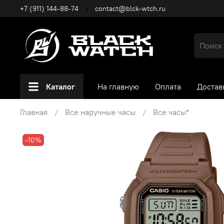
+7 (911) 144-88-74
contact@blck-wtch.ru
Каталог
На главную
Оплата
Достав
Главная
Все наручные часы
Все часы*
-10%