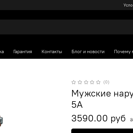
Усло
ка
Гарантия
Контакты
Блог и новости
Почему 
(0)
Мужские нару
5A
3590.00 руб
3