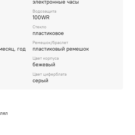
электронные часы
Водозащита
100WR
Стекло
пластиковое
Ремешок/браслет
месяц, год
пластиковый ремешок
Цвет корпуса
бежевый
Цвет циферблата
серый
влял