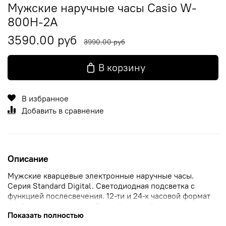
Мужские наручные часы Casio W-
800H-2A
3590.00 руб
3990.00 руб
В корзину
В избранное
Добавить в сравнение
Описание
Мужские кварцевые электронные наручные часы.
Серия Standard Digital. Светодиодная подсветка с
функцией послесвечения. 12-ти и 24-х часовой формат
отображения времени. Второй часовой пояс.
Показать полностью
Секундомер с точностью показаний 1/100 с и временем