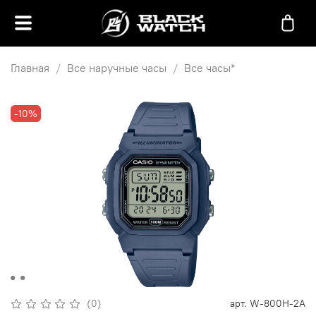
Главная
Все наручные часы
Все часы*
-10%
(0)
арт.
W-800H-2A