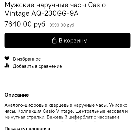
Мужские наручные часы Casio
Vintage AQ-230GG-9A
7640.00 руб
8990.00 руб
В корзину
В избранное
Добавить в сравнение
Описание
Аналого-цифровые кварцевые наручные часы. Унисекс
часы. Коллекция Casio Vintage. Центральные часовая и
минутная стрелки. Бежевый циферблат с часовыми
метками в виде штрихов. Второй часовой пояс —
Показать полностью
возможность одновременного отображения текущего