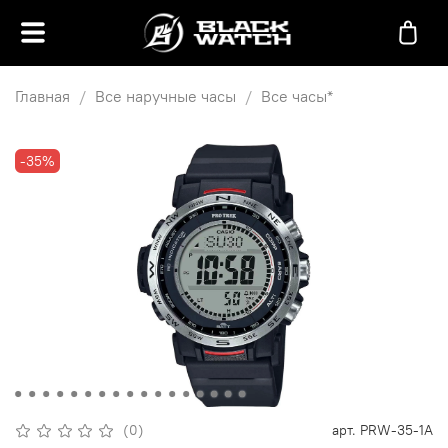
Главная
Все наручные часы
Все часы*
-35%
(0)
арт.
PRW-35-1A