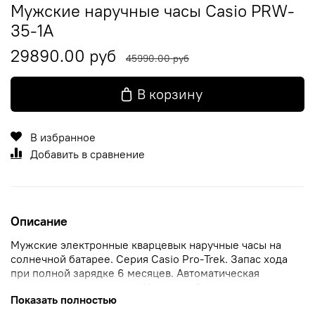
Мужские наручные часы Casio PRW-
35-1A
29890.00 руб
45990.00 руб
В корзину
В избранное
Добавить в сравнение
Описание
Мужские электронные кварцевык наручные часы на
солнечной батарее. Серия Casio Pro-Trek. Запас хода
при полной зарядке 6 месяцев. Автоматическая
светодиодная подсветка. Часы устойчивы к низким
Показать полностью
температурам (-10 градусов по Цельсию). Технология