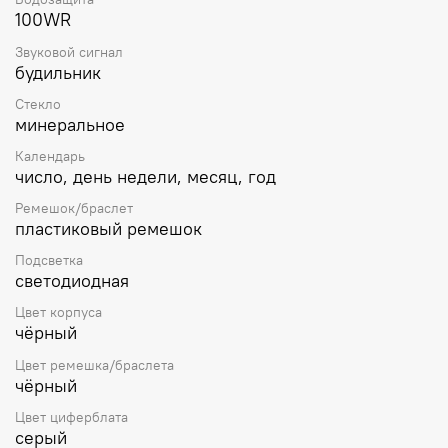
батарейки. Серый ЖК дисплей. Корпус выполнен из
100WR
полимерного пластика и нержавеющей стали. Размер
корпуса составляет 51,2 x 44,6 x 13 мм. Черный
Звуковой сигнал
будильник
пластиковый ремешок, стандартная застежка.
Минеральное стекло устойчивое к мелким
Стекло
механическим повреждениям. Водостойкость WR 100
минеральное
(плавание без погружения). Вес примерно 45 г.
Календарь
число, день недели, месяц, год
Ремешок/браслет
пластиковый ремешок
Подсветка
светодиодная
Цвет корпуса
чёрный
Цвет ремешка/браслета
чёрный
Цвет циферблата
серый