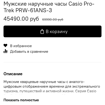
Мужские наручные часы Casio Pro-
Trek PRW-61ANS-3
45490.00 руб
69990.00 руб
В корзину
В избранное
Добавить в сравнение
Описание
Мужские кварцевые наручные часы с аналого-
цифровым отображением времени для экстремального
туризма, путешествий и активной жизни. Серия Casio
Pro Trek. Модель создана в честь 30-летия коллекции
Показать полностью
Pro Trek. Цветовая гамма (оттенки зелени с