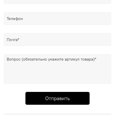
возобновляемых органических ресурсов) и
нержавеющей стали с частичным IP покрытием.
Размеры корпуса 47.4 мм на 51 мм, толщина 14.7 мм.
Рифлёный стальной безель с IP покрытием.
Завинчивающаяся переводная головка с защитой.
Устойчивое к мелким механическим повреждениям
минеральное стекло. Задняя крышка украшена
выгравированным юбилейным логотипом Pro Trek.
Ремешок цвета хаки из биопластика (изготавливается
из возобновляемых органических ресурсов) с
классической застёжкой buckle. На ремешок нанесены
названия предыдущих культовых моделей Pro Trek.
Водонепроницаемость 100WR (часы подходят для
плавания с маской, трубкой, обычного плавания). Вес
около 57 г.
Отправить