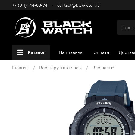
+7 (911) 144-88-74
contact@blck-wtch.ru
Каталог
На главную
Оплата
Достав
Главная
Все наручные часы
Все часы*