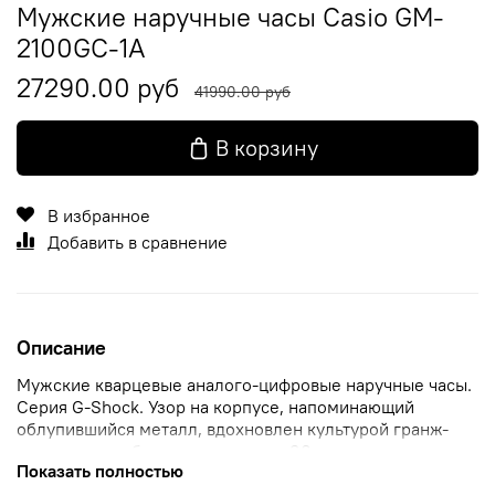
Мужские наручные часы Casio GM-
2100GC-1A
27290.00 руб
41990.00 руб
В корзину
В избранное
Добавить в сравнение
Описание
Мужские кварцевые аналого-цифровые наручные часы.
Серия G-Shock. Узор на корпусе, напоминающий
облупившийся металл, вдохновлен культурой гранж-
рока, которая была популярная в 90-х годах.
Показать полностью
Противоударный корпус из нержавеющей стали и