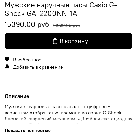
Мужские наручные часы Casio G-
Shock GA-2200NN-1A
15390.00 руб
21990.00 руб
В корзину
В избранное
Добавить в сравнение
Описание
Мужские кварцевые часы с аналого-цифровым
вариантом отображения времени из серии G-Shock.
Японский кварцевый механизм. • Двойная светодиодная
подсветка Двойная подсветка обеспечивает освещение
Показать полностью
цифрового дисплея и всего циферблата, что облегчает