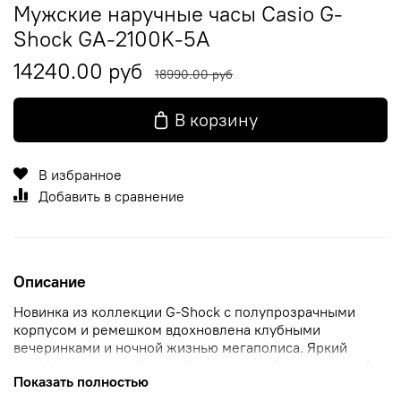
Мужские наручные часы Casio G-
Shock GA-2100K-5A
14240.00 руб
18990.00 руб
В корзину
В избранное
Добавить в сравнение
Описание
Новинка из коллекции G-Shock с полупрозрачными
корпусом и ремешком вдохновлена клубными
вечеринками и ночной жизнью мегаполиса. Яркий
дизайн для для любителей развлечений, путешествий и
Показать полностью
активного отдыха на природе. Модель отличается