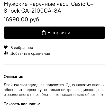
Мужские наручные часы Casio G-
Shock GA-2100CA-8A
16990.00 руб
В корзину
В избранное
Добавить в сравнение
Описание
Двойная светодиодная подсветка. Одно нажатие кнопки
обеспечит подсветку не только цифрового дисплея, но
и аналогового циферблата, что максимально облегчает
считывание информации. • Ударопрочность.
Показать полностью
Ударопрочная конструкция защищает от ударов и