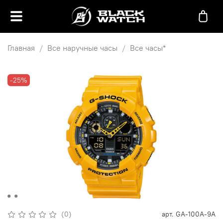
Главная
Все наручные часы
Все часы*
-25%
(0)
арт.
GA-100A-9A