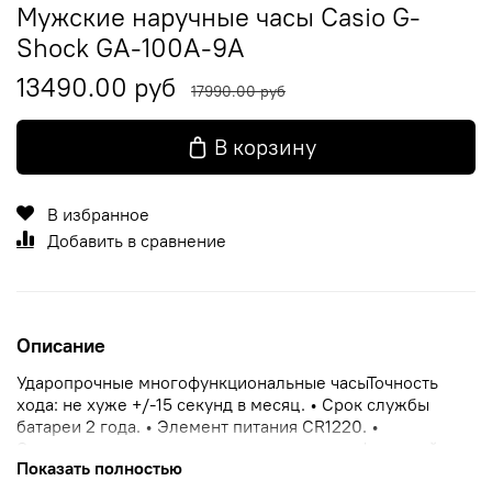
Мужские наручные часы Casio G-
Shock GA-100A-9A
13490.00 руб
17990.00 руб
В корзину
В избранное
Добавить в сравнение
Описание
Ударопрочные многофункциональные часыТочность
хода: не хуже +/-15 секунд в месяц. • Срок службы
батареи 2 года. • Элемент питания CR1220. •
Электрическая светодиодная подсветка с функцией
Показать полностью
автоматической подсветки при наклоне часов к лицу. •