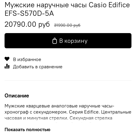
Мужские наручные часы Casio Edifice
EFS-S570D-5A
20790.00 руб
31990.00 руб
В корзину
В избранное
Добавить в сравнение
Описание
Мужские кварцевые аналоговые наручные часы-
хронограф с секундомером. Серия Edifice. Центральные
часовая и минутная стрелки. Секундная стрелка
вынесена на отдельный малый циферблат в положении
Показать полностью
9 ч. Окошко даты в положении 4 ч. Оранжевый