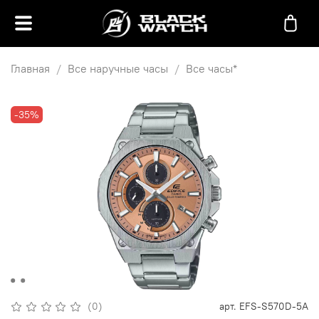
Главная
Все наручные часы
Все часы*
-35%
(0)
арт.
EFS-S570D-5A