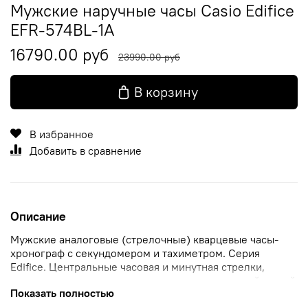
Мужские наручные часы Casio Edifice
EFR-574BL-1A
16790.00 руб
23990.00 руб
В корзину
В избранное
Добавить в сравнение
Описание
Мужские аналоговые (стрелочные) кварцевые часы-
хронограф с секундомером и тахиметром. Серия
Edifice. Центральные часовая и минутная стрелки,
секундная стрелка вынесена на дополнительный малый
Показать полностью
циферблат в положении 6 часов. Индикация даты и дня