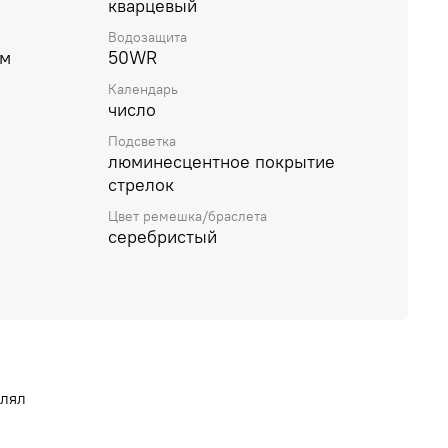
кварцевый
Водозащита
ем
50WR
Календарь
число
Подсветка
люминесцентное покрытие
стрелок
Цвет ремешка/браслета
серебристый
влял