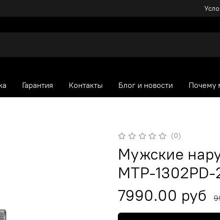
Усло
ка
Гарантия
Контакты
Блог и новости
Почему 
(0)
Мужские нару
MTP-1302PD-
7990.00 руб
9