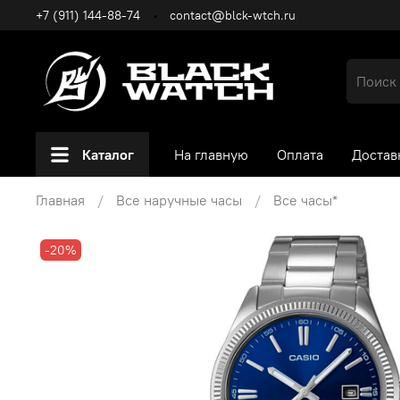
+7 (911) 144-88-74
contact@blck-wtch.ru
Каталог
На главную
Оплата
Достав
Главная
Все наручные часы
Все часы*
-20%