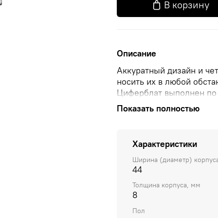
В корзину
Описание
Аккуратный дизайн и че
носить их в любой обста
Циферблат выполнен по 
виде штрихов. Ремешок 
Показать полностью
Характеристики
Ширина (диаметр) корпус
44
Толщина корпуса, мм
8
Пол