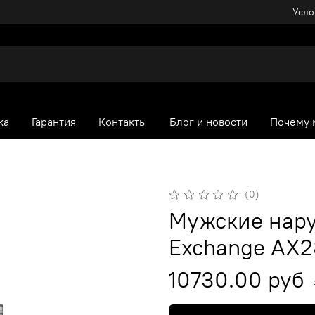
Усло
ка
Гарантия
Контакты
Блог и новости
Почему 
(0)
Мужские нару
Exchange AX
10730.00 руб