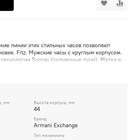
ткие линии этих стильных часов позволяют
новке. Fitz. Мужские часы с круглым корпусом.
технологии Sunray (солнечные лучи). Метки в
с классической застежкой.
а, мм
Высота корпуса, мм
44
Бренд
Armani Exchange
Тип механизма