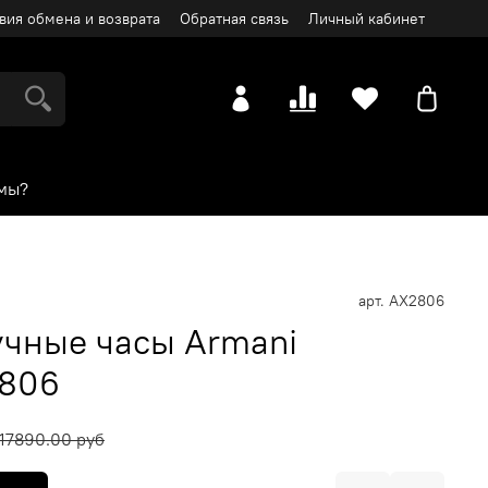
вия обмена и возврата
Обратная связь
Личный кабинет
мы?
арт.
AX2806
чные часы Armani
2806
17890.00 руб