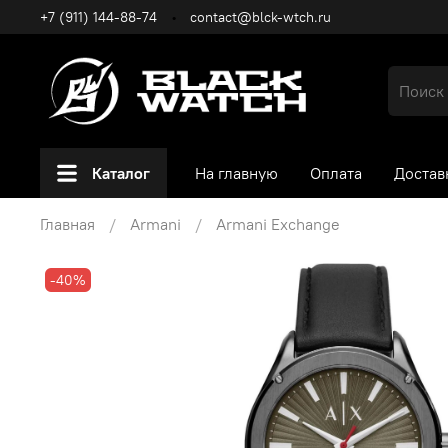
+7 (911) 144-88-74
contact@blck-wtch.ru
Каталог
На главную
Оплата
Достав
Главная
Armani
Armani Exchange
-40%