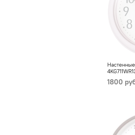
Настенные
4KG711WR1
1800 ру