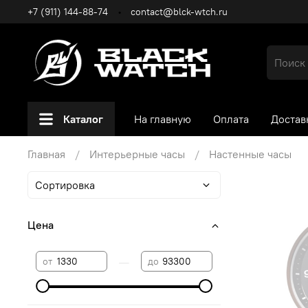
+7 (911) 144-88-74
contact@blck-wtch.ru
Каталог
На главную
Оплата
Достав
Главная
Интерьерные часы
Настенные часы
Цена
—
от
до