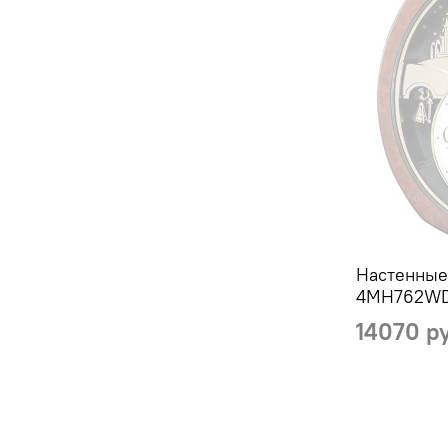
Настенные
4MH762W
14070 р