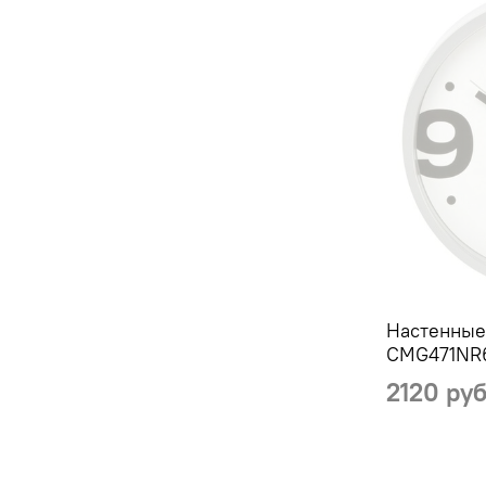
Настенные
CMG471NR
2120 ру