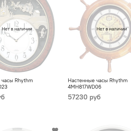
Нет в наличии
Нет в наличии
 часы Rhythm
Настенные часы Rhythm
D23
4MH817WD06
уб
57230 руб