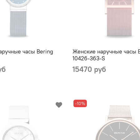
аручные часы Bering
Женские наручные часы B
10426-363-S
уб
15470 руб
-10%