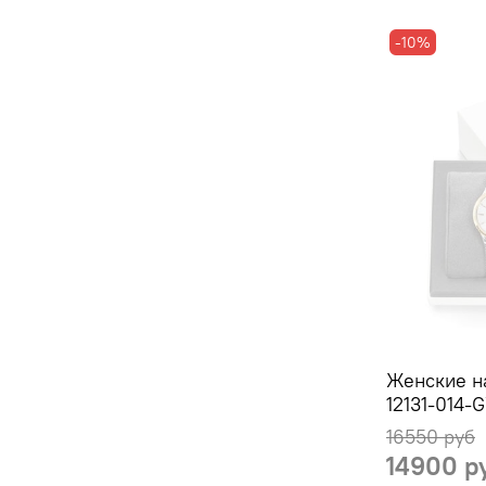
-10%
Женские н
12131-014-
16550 руб
14900 р