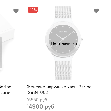
-10%
Нет в наличии
ering
Женские наручные часы Bering
асами
12934-002
16550 руб
14900 руб